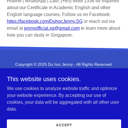
Hotline | WhatsApp | Zalo: (+65) 9888 1336 for inquiries
about our Certificate in Academic English and other
English language courses. Follow us on Facebook:
https://facebook.com/DuhocJenny.SG
or reach out via
email at
jennyofficial.sg@gmail.com
to learn more about
how you can study in Singapore.
Copyright © 2025 Du hoc Jenny - All Rights Reserved.
Hotline (+65) 9888 1336 Email:
jennyofficial.sg@gmail.com
This website uses cookies.
We use cookies to analyze website traffic and optimize
your website experience. By accepting our use of
cookies, your data will be aggregated with all other user
Powered by
data.
TIN TUC - SU KIEN
ACCEPT