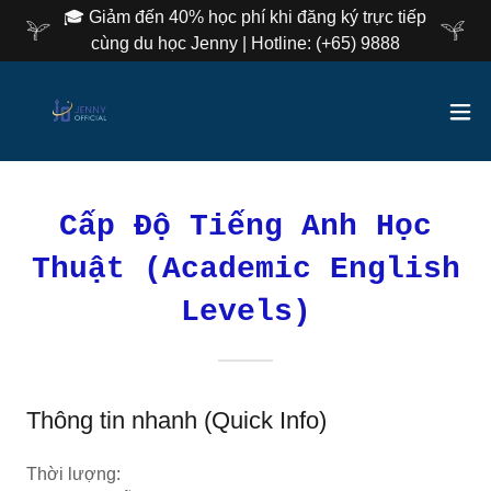
🎓 Giảm đến 40% học phí khi đăng ký trực tiếp
cùng du học Jenny | Hotline: (+65) 9888
Cấp Độ Tiếng Anh Học
Thuật (Academic English
Levels)
Thông tin nhanh (Quick Info)
Thời lượng: