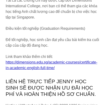
Tất cả các chứng chỉ này được cấp bởi Dimensions
International College, nơi bạn có thể tham gia các khóa
học tiếng Anh chất lượng cao để chuẩn bị cho việc học
tập tại Singapore.
Điều kiện tốt nghiệp (Graduation Requirements)
Để tốt nghiệp, học sinh cần đạt yêu cầu bài kiểm tra cuối
cấp của cấp độ đang học.
Link tham khảo thêm chi tiết:
https://dimensions.edu.sg/academic-courses/certificate-
in-academic-english-full-time/
LIÊN HỆ TRỰC TIẾP JENNY HỌC
SINH SẼ ĐƯỢC NHẬN ƯU ĐÃI HỌC
PHÍ VÀ HOÀN THIỆN HỒ SƠ CHUẨN.