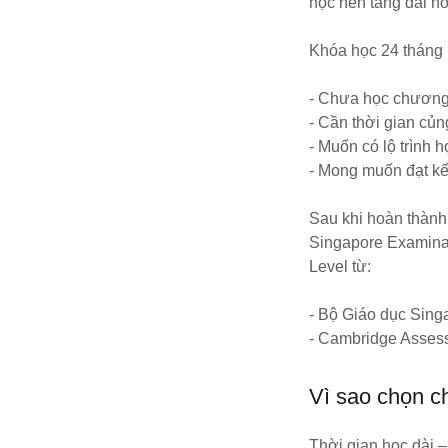
học nền tảng dài hơ
Khóa học 24 tháng 
- Chưa học chương 
- Cần thời gian củn
- Muốn có lộ trình
- Mong muốn đạt kế
Sau khi hoàn thành 
Singapore Examina
Level từ:
- Bộ Giáo dục Sin
- Cambridge Assess
Vì sao chọn c
Thời gian học dài –