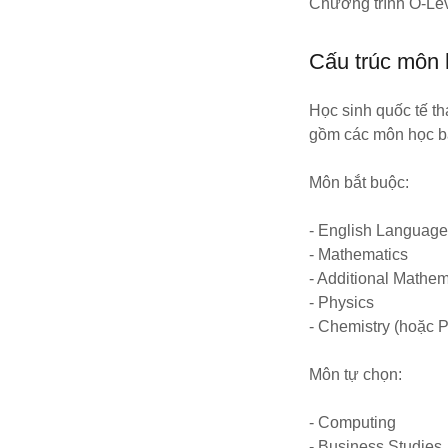
Chương trình O-Lev
Cấu trúc môn
Học sinh quốc tế t
gồm các môn học bắ
Môn bắt buộc:
- English Languag
- Mathematics
- Additional Mathem
- Physics
- Chemistry (hoặc P
Môn tự chọn:
- Computing
- Business Studies