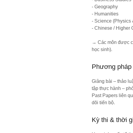
- Geography
- Humanities
- Science (Physics
- Chinese / Higher 
→ Các môn được chi
học sinh).
Phương pháp 
Giảng bài – thảo lu
tập thực hành – phò
Past Papers liên q
dõi tiến bộ.
Kỳ thi & thời g