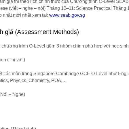
ham gia thi theo lịch chính thức của Chương trình O-Level SEA
ese (viết – nghe – nói) Tháng 10–11: Science Practical Tháng 1
p nhật mới nhất xem tại:
www.seab.gov.sg
h giá (Assessment Methods)
ng chương trình O-Level gồm 3 nhóm chính phù hợp với học sin
ion (Thi viết)
ết các môn trong Singapore-Cambridge GCE O-Level như Engli
atics, Physics, Chemistry, POA,…
g (Nói – Nghe)
nation (Thực hành)