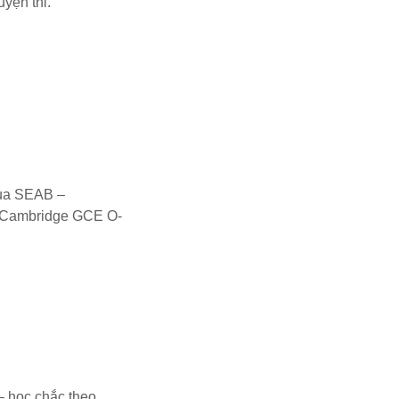
uyện thi.
 của SEAB –
e-Cambridge GCE O-
– học chắc theo