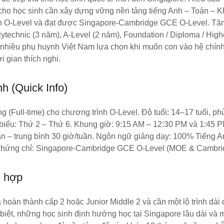
ho học sinh cần xây dựng vững nền tảng tiếng Anh – Toán – 
h O-Level và đạt được Singapore-Cambridge GCE O-Level. Tăn
ytechnic (3 năm), A-Level (2 năm), Foundation / Diploma / High
nhiều phụ huynh Việt Nam lựa chọn khi muốn con vào hệ chín
 gian thích nghi.
h (Quick Info)
g (Full-time) cho chương trình O-Level. Độ tuổi: 14–17 tuổi, p
 biểu: Thứ 2 – Thứ 6. Khung giờ: 9:15 AM – 12:30 PM và 1:45 
ần – trung bình 30 giờ/tuần. Ngôn ngữ giảng dạy: 100% Tiếng An
0. Chứng chỉ: Singapore-Cambridge GCE O-Level (MOE & Cambri
ù hợp
 hoàn thành cấp 2 hoặc Junior Middle 2 và cần một lộ trình dài 
 biệt, những học sinh định hướng học tại Singapore lâu dài và