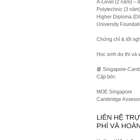
A-Level (2 năm) – 
Polytechnic (3 năm)
Higher Diploma (D
University Foundat
Chứng chỉ & tốt ng
Học sinh dự thi và
📘 Singapore-Camb
Cấp bởi:
MOE Singapore
Cambridge Assessme
LIÊN HỆ TR
PHÍ VÀ HOÀ