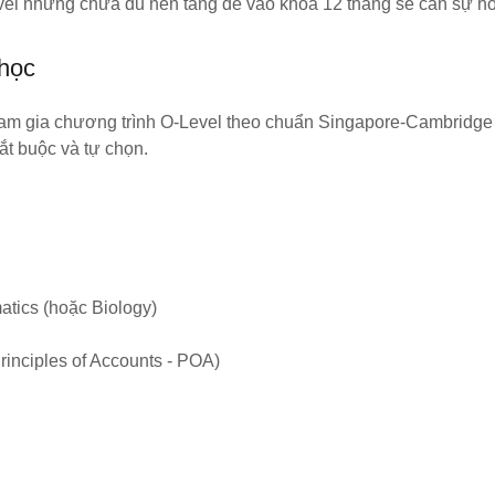
el nhưng chưa đủ nền tảng để vào khóa 12 tháng sẽ cần sự hỗ 
 học
ham gia chương trình O-Level theo chuẩn Singapore-Cambridg
t buộc và tự chọn.
e
atics (hoặc Biology)
rinciples of Accounts - POA)