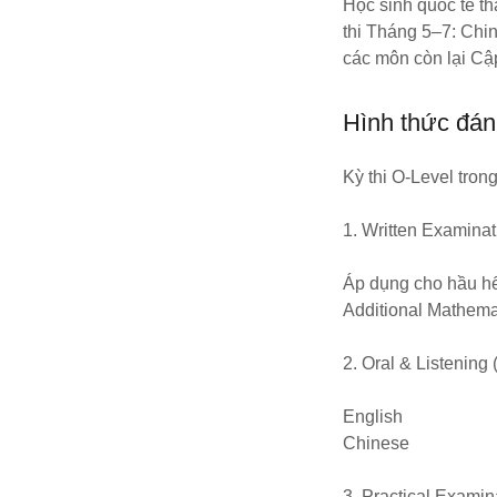
Học sinh quốc tế t
thi Tháng 5–7: Chin
các môn còn lại Cậ
Hình thức đán
Kỳ thi O-Level tro
1. Written Examinat
Áp dụng cho hầu h
Additional Mathem
2. Oral & Listenin
English
Chinese
3. Practical Exami