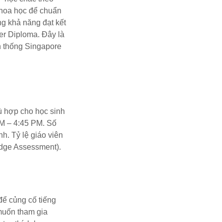
Khoa học để chuẩn
g khả năng đạt kết
er Diploma. Đây là
h thống Singapore
hù hợp cho học sinh
PM – 4:45 PM. Số
h. Tỷ lệ giáo viên
dge Assessment).
để củng cố tiếng
 muốn tham gia