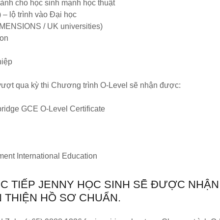
dành cho học sinh mạnh học thuật
 – lộ trình vào Đại học
IMENSIONS / UK universities)
ion
hiệp
 vượt qua kỳ thi Chương trình O-Level sẽ nhận được:
ridge GCE O-Level Certificate
nt International Education
ỰC TIẾP JENNY HỌC SINH SẼ ĐƯỢC NHẬN
N THIỆN HỒ SƠ CHUẨN.