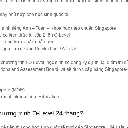
i, đảm bảo kiến thức vững chắc trước khi học sinh chính thức l
này phù hợp cho học sinh quốc tế:
trình tiếng Anh – Toán – Khoa học theo chuẩn Singapore
g cố kiến thức từ cấp 2 lên O-Level
 học nhẹ hơn, chắc chắn hơn
t quả cao để vào Polytechnic / A-Level
chương trình O-Level, học sinh sẽ đăng ký dự thi tại điểm thi
tions and Assessment Board, và sẽ được cấp bằng Singapor
gapore (MOE)
ment International Education
hương trình O-Level 24 tháng?
 dễ tiếp thu cho học sinh quốc tế mới đến Singapore. Hiểu sâu 