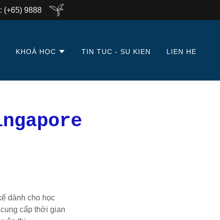
: (+65) 9888
E
KHOÁ HỌC
TIN TUC - SU KIEN
LIEN HE
ingapore
kế dành cho học
 cung cấp thời gian