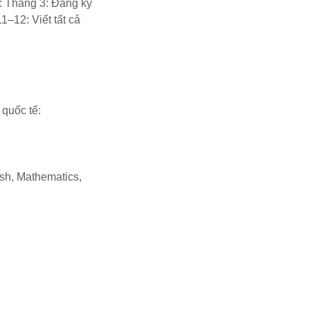
B: Tháng 3: Đăng ký
1–12: Viết tất cả
h quốc tế:
sh, Mathematics,